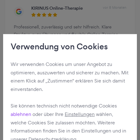
KIRINUS Online-Therapie
vor 8 Monaten
Professionell, zuverlässig und sehr hilfreich. Klare
Struktur, gute Übungen und flexible Online-Termine
ohne lange Wartezeit. Absolut empfehlenswert.
Verwendung von Cookies
Wir verwenden Cookies um unser Angebot zu
KIRINUS Tagesklinik Schwabing
vor 8 Monaten
optimieren, auszuwerten und sicherer zu machen. Mit
einem Klick auf „Zustimmen“ erklären Sie sich damit
Mir hat es in der Klinik sehr gut gefallen und konnte
einverstanden.
sehr viel lernen. Tolle Atmosphäre und freundliche
Betreuung.
Sie können technisch nicht notwendige Cookies
ablehnen
oder über Ihre
Einstellungen
wählen,
KIRINUS Online-Therapie
vor 8 Monaten
welche Cookies Sie zulassen möchten. Weitere
Informationen finden Sie in den Einstellungen und in
unserer
Datenschutzerklärung
.