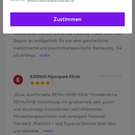
KIRINUS Alpenpark Klinik
vor 8 Monaten
Zustimmen
„Eine Wohlfühloase” Ausgesprochen freundliches,
hilfsbereites und kompetentes Personal. Habe mich von
Beginn an wohlgefühlt. Es war eine ganzheitliche
medizinische und psychotherapeutische Betreuung. Da
ich anfangs…
mehr
KIRINUS Alpenpark Klinik
vor 8 Monaten
„Gute, komfortable REHA-/AHB-Klinik” Hotelähnliche
REHA/AHB-Einrichtung mit größtenteils sehr guten
und durchwegs freundlichen und hilfsbereiten
Physiotherapeut/innen und sonstigem Personal.
Standard-/Komfort-/ und Superior-Zimmer eher klein
und teilweise…
mehr